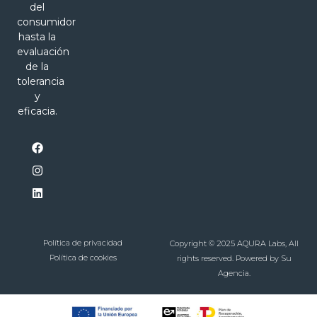
del
consumidor
hasta la
evaluación
de la
tolerancia
y
eficacia.
F
I
L
a
n
i
c
s
n
e
t
k
b
a
e
o
g
d
o
r
i
k
a
n
m
Política de privacidad
Copyright © 2025 AQURA Labs, All
Política de cookies
rights reserved. Powered by Su
Agencia.