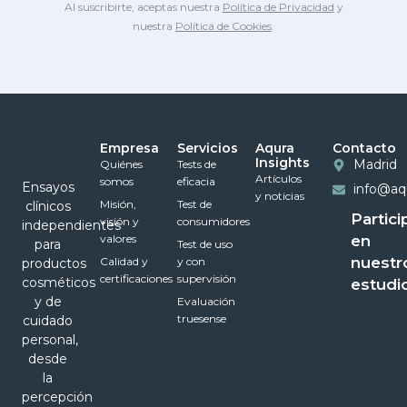
Al suscribirte, aceptas nuestra
Política de Privacidad
y
nuestra
Política de Cookies
.
Empresa
Servicios
Aqura
Contacto
Insights
Madrid
Quiénes
Tests de
Artículos
somos
eficacia
Ensayos
info@aq
y noticias
Misión,
Test de
clínicos
Partici
visión y
consumidores
independientes
valores
en
para
Test de uso
nuestr
Calidad y
y con
productos
certificaciones
supervisión
cosméticos
estudi
y de
Evaluación
truesense
cuidado
personal,
desde
la
percepción